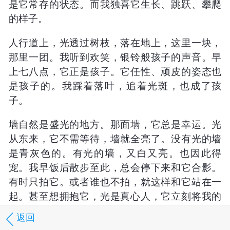
是它常存的状态。而我独喜它生长、跳跃、攀爬
的样子。
人行道上，光透过树枝，落在地上，这里一块，
那里一团。我听到欢笑，银铃般孩子的声音。早
上七八点，它正是孩子。它任性、顽皮的姿态也
是孩子的。我踩着落叶，追着光斑，也成了孩
子。
墙自然是盛光的地方。那面墙，它总是幸运。光
从东来，它不需等待，墙就全亮了。没有光的墙
是青灰色的。有光的墙，又白又亮。也因此得
宠。我早饭后散步至此，总会停下来和它合影。
有时只拍它。或者谁也不拍，就这样和它站在一
起。甚至想拥抱它，光是真心人，它立刻将我的
影子落在墙上。让我和墙就这样相拥默守。那一
返回
刻的美好。是光给的。是光照射出我和它的合