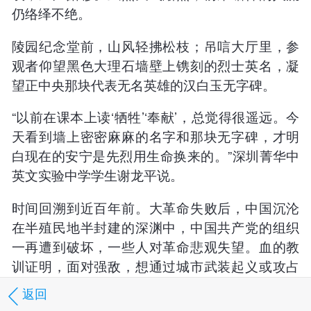
仍络绎不绝。
陵园纪念堂前，山风轻拂松枝；吊唁大厅里，参
观者仰望黑色大理石墙壁上镌刻的烈士英名，凝
望正中央那块代表无名英雄的汉白玉无字碑。
“以前在课本上读‘牺牲’‘奉献’，总觉得很遥远。今
天看到墙上密密麻麻的名字和那块无字碑，才明
白现在的安宁是先烈用生命换来的。”深圳菁华中
英文实验中学学生谢龙平说。
时间回溯到近百年前。大革命失败后，中国沉沦
在半殖民地半封建的深渊中，中国共产党的组织
一再遭到破坏，一些人对革命悲观失望。血的教
训证明，面对强敌，想通过城市武装起义或攻占
大城市来夺取革命胜利是不可能的。
返回