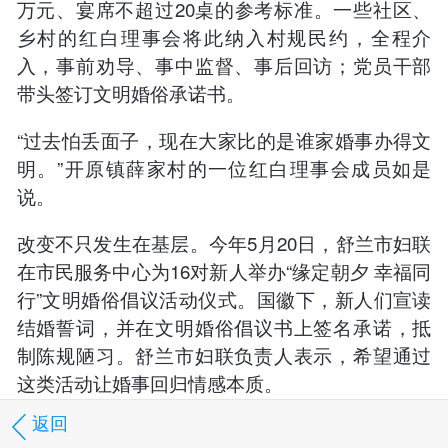
万元、宴席不超过20桌的参考标准。一些社区、
乡村的红白理事会将此纳入村规民约，全程介
入，事前劝导、事中监督、事后回访；党员干部
带头签订文明婚俗承诺书。
“过去怕丢面子，现在大家比的是谁家婚事办得文
明。”开原镇薛家村的一位红白理事会成员如是
说。
改变不只发生在基层。今年5月20日，舒兰市妇联
在市民服务中心为16对新人举办“缘定朝夕 幸福同
行”文明婚俗倡议活动仪式。国徽下，新人们宣读
结婚誓词，并在文明婚俗倡议书上签名承诺，抵
制陈规陋习。舒兰市妇联负责人表示，希望通过
这类活动让婚事回归情感本质。
返回
在滨河街道学府社区，一场简约婚事成为居民热