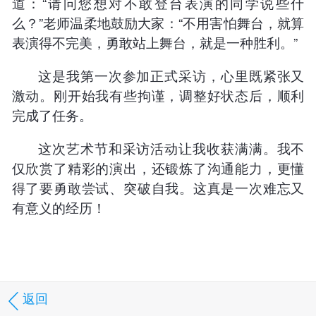
道：“请问您想对不敢登台表演的同学说些什
么？”老师温柔地鼓励大家：“不用害怕舞台，就算
表演得不完美，勇敢站上舞台，就是一种胜利。”
这是我第一次参加正式采访，心里既紧张又
激动。刚开始我有些拘谨，调整好状态后，顺利
完成了任务。
这次艺术节和采访活动让我收获满满。我不
仅欣赏了精彩的演出，还锻炼了沟通能力，更懂
得了要勇敢尝试、突破自我。这真是一次难忘又
有意义的经历！
返回