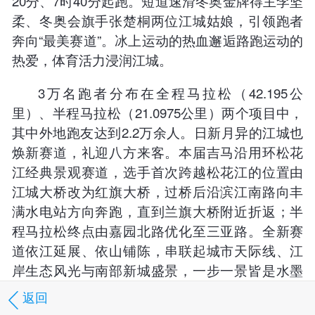
20分、7时40分起跑。短道速滑冬奥金牌得主李坚
柔、冬奥会旗手张楚桐两位江城姑娘，引领跑者
奔向“最美赛道”。冰上运动的热血邂逅路跑运动的
热爱，体育活力浸润江城。
3万名跑者分布在全程马拉松（42.195公
里）、半程马拉松（21.0975公里）两个项目中，
其中外地跑友达到2.2万余人。日新月异的江城也
焕新赛道，礼迎八方来客。本届吉马沿用环松花
江经典景观赛道，选手首次跨越松花江的位置由
江城大桥改为红旗大桥，过桥后沿滨江南路向丰
满水电站方向奔跑，直到兰旗大桥附近折返；半
程马拉松终点由嘉园北路优化至三亚路。全新赛
道依江延展、依山铺陈，串联起城市天际线、江
岸生态风光与南部新城盛景，一步一景皆是水墨
江城，一程一韵尽显山水画卷。
返回